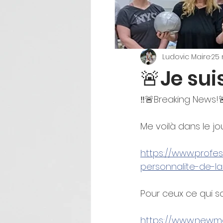
Ludovic Maire
25
🚨Je sui
‼️🚨Breaking News!
Me voilà dans le jou
https://www.profe
personnalite-de-l
Pour ceux ce qui so
https://www.newm