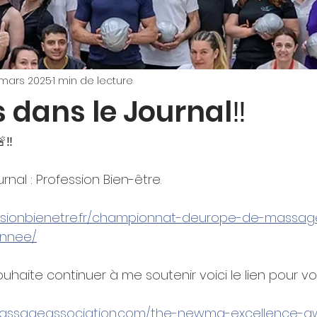
 mars 2025
1 min de lecture
s dans le Journal‼️
‼️
rnal : Profession Bien-être.
ssionbienetre.fr/championnat-deurope-de-massage
annee/
uhaite continuer à me soutenir voici le lien pour vo
assageassociation.com/the-newma-excellence-a