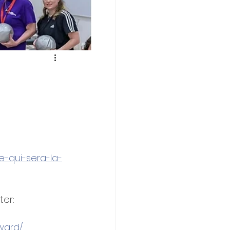
-qui-sera-la-
ter:
ward/