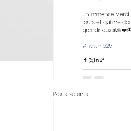
Un immense Merci 
jours et qui me don
grandir aussi!🙏❤️
#newma25
Posts récents