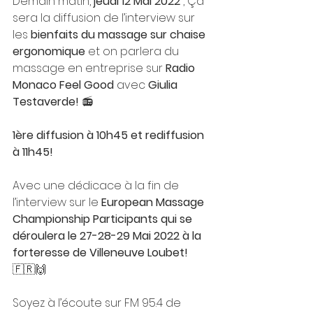
Demain matin, 
jeudi 12 Mai 2022
 , Ça 
sera la diffusion de l’interview sur 
les 
bienfaits du massage sur chaise 
ergonomique
 et on parlera du 
massage en entreprise sur 
Radio 
Monaco Feel Good
 avec 
Giulia 
Testaverde!
 📻
1ère diffusion à 10h45 et rediffusion 
à 11h45! 
Avec une dédicace à la fin de 
l’interview sur le 
European Massage 
Championship Participants qui se 
déroulera le 27-28-29 Mai 2022 à la 
forteresse de Villeneuve Loubet!  
🇫🇷🙌
Soyez à l’écoute sur FM 95.4 de 