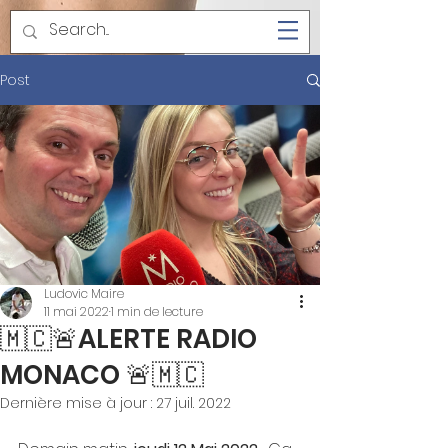
Post
Ludovic Maire
11 mai 2022
1 min de lecture
🇲🇨🚨ALERTE RADIO
MONACO 🚨🇲🇨
Dernière mise à jour :
27 juil. 2022