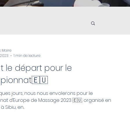
c Maire
 2023
1 min de lecture
t le départ pour le
ionnat🇪🇺
ues jours, nous nous envolerons pour le
at d’Europe de Massage 2023 🇪🇺, organisé en
 Sibiu, en...