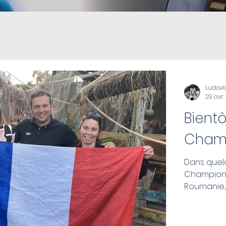
Ludovi
29 avr.
Bientô
Champ
Dans quelq
Championn
Roumanie, à