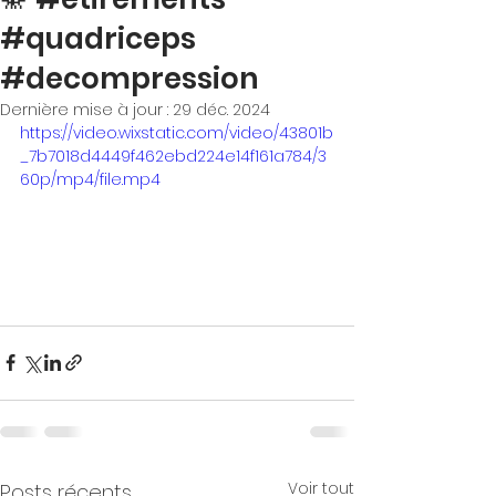
#quadriceps
#decompression
Dernière mise à jour :
29 déc. 2024
https://video.wixstatic.com/video/43801b
_7b7018d4449f462ebd224e14f161a784/3
60p/mp4/file.mp4
Voir tout
Posts récents